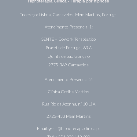
Hipnoterapia Clinica - Terapia por hipnose
Endereço: Lisboa, Carcavelos, Mem Martins, Portugal
Atendimento Presencial 1:
SENTE – Cowork Terapêutico
Praceta de Portugal, 63 A
Quinta de São Gonçalo
2775-369 Carcavelos
Atendimento Presencial 2:
Clínica Grelha Martins
Rua Rio da Azenha, n.º 10 Lj A
2725-433 Mem Martins
Email:
geral@hipnoterapiaclinica.pt
Telf:
+351 928 112 600