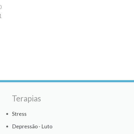
0
1
Terapias
Stress
Depressão - Luto