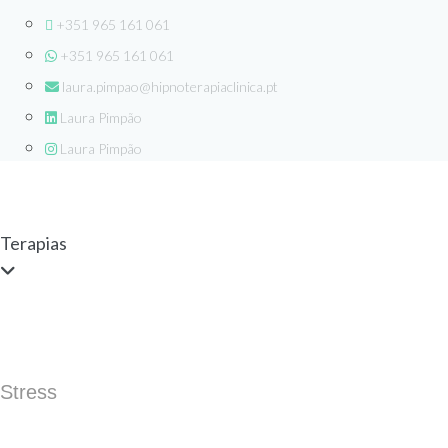
+351 965 161 061
+351 965 161 061
laura.pimpao@hipnoterapiaclinica.pt
Laura Pimpão
Laura Pimpão
Terapias
Stress