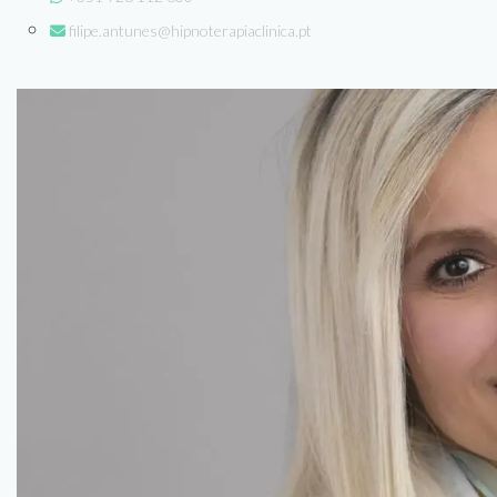
filipe.antunes@hipnoterapiaclinica.pt