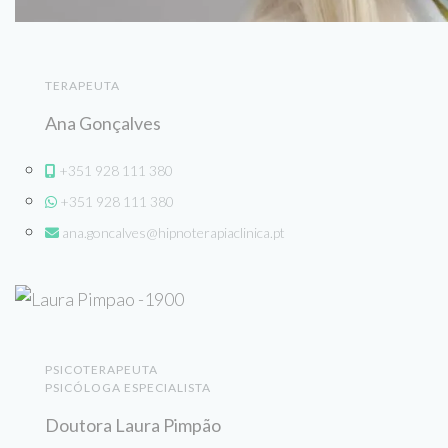
TERAPEUTA
Ana Gonçalves
+351 928 111 380
+351 928 111 380
ana.goncalves@hipnoterapiaclinica.pt
PSICOTERAPEUTA
PSICÓLOGA ESPECIALISTA
Doutora Laura Pimpão